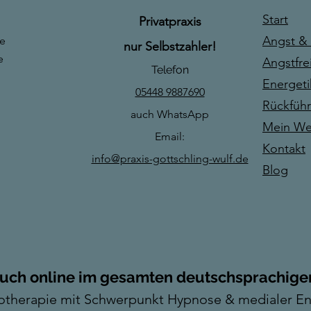
Start
Privatpraxis
Angst & 
ie
nur Selbstzahler!
e
Angstfrei
Telefon
Energeti
05448 9887690
Rückführ
auch WhatsApp
Mein W
Email:
Kontakt
info@praxis-gottschling-wulf.de
Blog
auch online im gesamten deutschsprachig
chotherapie mit Schwerpunkt Hypnose & medialer En