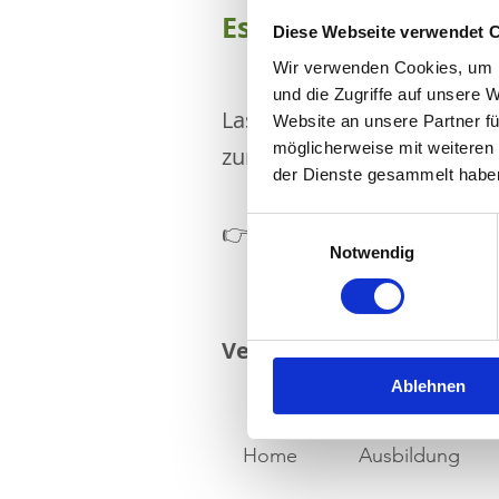
Es ist dein Hobby – 
Diese Webseite verwendet 
Wir verwenden Cookies, um I
und die Zugriffe auf unsere 
Lass nicht zu, dass Ängste
Website an unsere Partner fü
möglicherweise mit weiteren
zurückhält, und entwickeln 
der Dienste gesammelt habe
Buche jetzt dein
Einwilligungsauswahl
👉
Notwendig
und Sicherheit im 
Verändere deine Realität 
Ablehnen
Home
Ausbildung