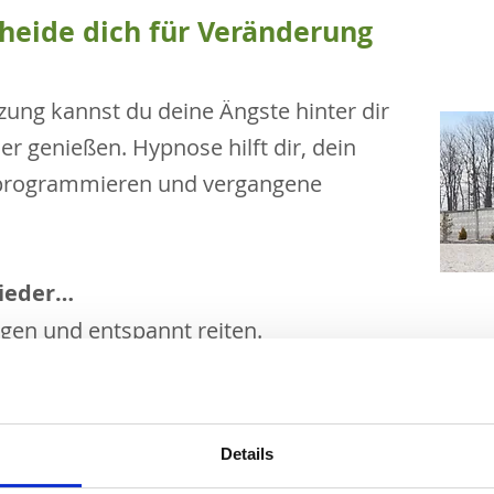
heide dich für Veränderung
tzung kannst du deine Ängste hinter dir
er genießen. Hypnose hilft dir, dein
 programmieren und vergangene
wieder…
igen und entspannt reiten.
icher von der Weide oder
aus der Box holen.
s Gelände reiten und den Moment genießen.
en – und die pure Freude am Reiten erleben.
Details