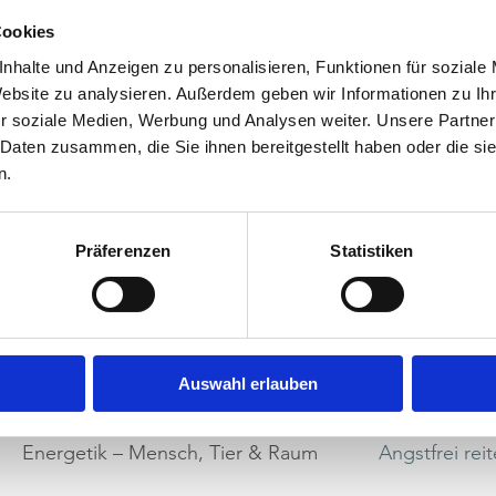
Zeit, es wieder zu genießen!
Cookies
nhalte und Anzeigen zu personalisieren, Funktionen für soziale
Website zu analysieren. Außerdem geben wir Informationen zu I
 und Zweifel dich weiter belasten. Gemeinsam fi
r soziale Medien, Werbung und Analysen weiter. Unsere Partner
 Daten zusammen, die Sie ihnen bereitgestellt haben oder die s
Lösungen, die dir helfen, wieder mit Leichtigkeit
n.
en Termin und mach den ersten Schri
Präferenzen
Statistiken
Sattel.
Vereinb
– für dich und dein Pferd!
Auswahl erlauben
Energetik – Mensch, Tier & Raum
Angstfrei rei