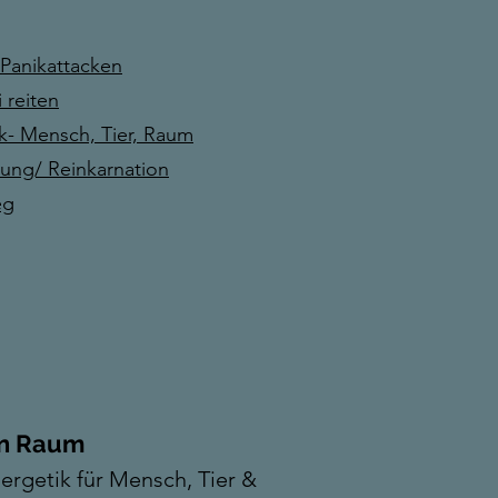
Panikattacken
 reiten
k- Mensch, Tier, Raum
ung/ Reinkarnation
eg
en Raum
ergetik für Mensch, Tier &