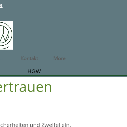
e
ten
Kontakt
More
HGW
ertrauen
cherheiten und Zweifel ein.