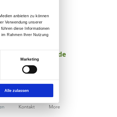
 Medien anbieten zu können
hrer Verwendung unserer
nden wir heraus, was dich
 führen diese Informationen
ie im Rahmen Ihrer Nutzung
 und Vertrauen zu reiten.
tt zurück zur Freude
Marketing
are einen Termin!
Alle zulassen
ten
Kontakt
More