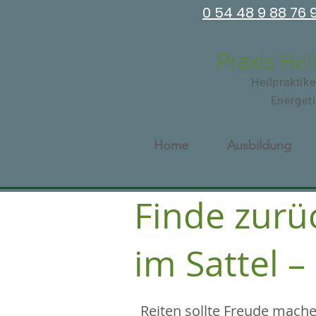
0 54 48 9 88 76 
Praxis
H
ei
Heilpraktik
Energetik & H
Home
Ausbildung
Finde zurü
im Sattel – 
Reiten sollte Freude mache