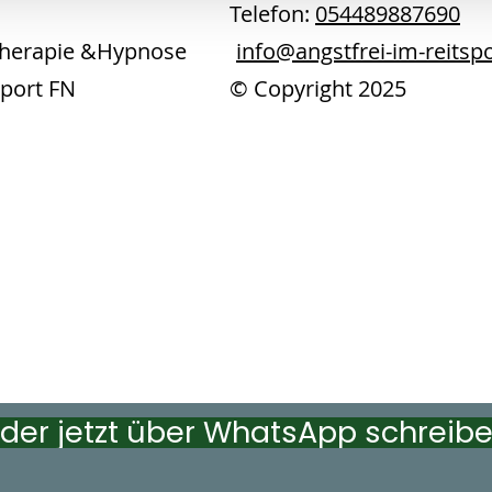
ing-Wulf Telefon:
054489887690
chotherapie &Hypnose
info@angstfrei-im-reitsp
stungssport FN © Copyright 2025
hren 37
r
der jetzt über WhatsApp schreib