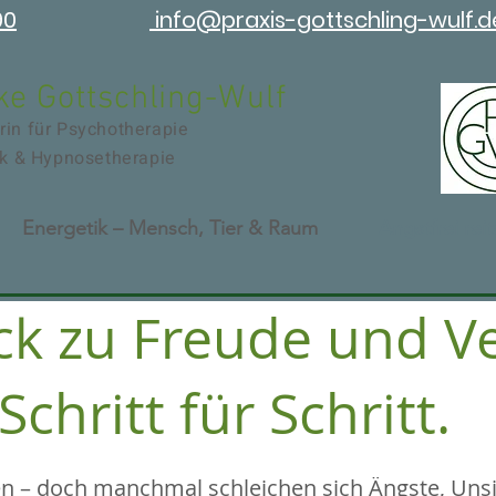
90
info@praxis-gottschling-wulf.d
ke Gottschling-Wulf
erin für Psychotherapie
ypnosetherapie
Energetik – Mensch, Tier & Raum
Angstfrei rei
ck zu Freude und V
Schritt für Schritt.
n – doch manchmal schleichen sich Ängste, Unsi