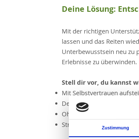
Deine Lösung: Entsc
Mit der richtigen Unterstü
lassen und das Reiten wied
Unterbewusstsein neu zu
Erlebnisse zu überwinden.
Stell dir vor, du kannst 
Mit Selbstvertrauen aufste
Dein Pferd gelassen und s
Ohne Angst oder Druck in
Stress und Zweifel loslass
Zustimmung